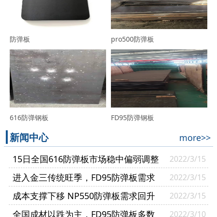
防弹板
pro500防弹板
616防弹钢板
FD95防弹钢板
新闻中心
more>>
15日全国616防弹板市场稳中偏弱调整
2022/3/15
进入金三传统旺季，FD95防弹板需求
2022/3/15
逐渐复苏
成本支撑下移 NP550防弹板需求回升
2022/3/15
幅度有限
全国成材以跌为主，FD95防弹板多数
2022/3/10