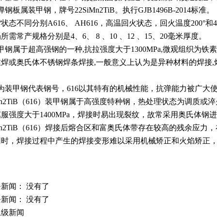
防弹钢
板属装甲钢，牌号
22SiMn2TiB
。执行
GJB1496B-2014
标准。
货状态不同分别
A616
、
AH616
，高温回火状态，回火温度
200°
和
4
场所需常产规格分别是
4
、
6
、
8
、
10
、
12
、
15
、
20
毫米厚度。
甲钢属于超高强钢的一种
,
抗拉强度大于
1300MPa,
微观组织为铁素
丝焊或奥氏体不锈钢焊条焊接
,
一般意义上认为是异种材料的焊接
,
。
为装甲钢代表钢号，
616
以其特有的机械性能，抗弹能力被广大
n2TiB（
616
）
装甲钢属于高强度特种钢，热处理状态为调质或淬
屈服强度大于
1400MPa
，焊接时易出现裂纹，故常采用奥氏体钢进
n2TiB（
616
）
焊接后熔合区和富奥氏体带存在较高的残余应力，
同时，焊接过程中产生的焊接变形难以采用机械矫正和火焰矫正
新闻： 没有了
新闻： 没有了
上级新闻