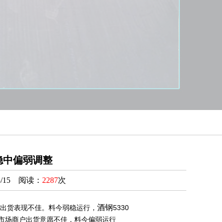
场稳中偏弱调整
/15 阅读：
2287
次
酒钢
出货表现不佳。料今弱稳运行，
5330
市场商户出货意愿不佳，料今偏弱运行