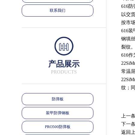
616
联系我们
以交
按市
616
装
钢填
裂纹
616
作
产品展示
22SiM
常温
PRODUCTS
22SiM
纹；
防弹板
装甲防弹钢板
上一条
下一条
PRO500防弹板
返回