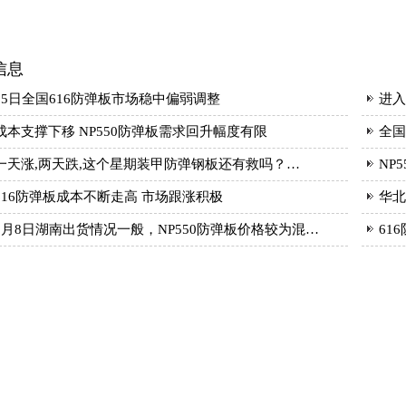
信息
15日全国616防弹板市场稳中偏弱调整
进入
成本支撑下移 NP550防弹板需求回升幅度有限
全国
一天涨,两天跌,这个星期装甲防弹钢板还有救吗？…
NP
616防弹板成本不断走高 市场跟涨积极
华北
3月8日湖南出货情况一般，NP550防弹板价格较为混…
61