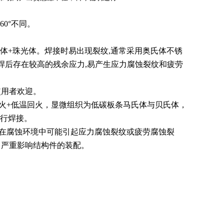
60°
不同。
体
+
珠光体。焊接时易出现裂纹
,
通常采用奥氏体不锈
焊后存在较高的残余应力
,
易产生应力腐蚀裂纹和疲劳
使用者欢迎。
火
+
低温回火，显微组织为低碳板条马氏体与贝氏体，
行焊接。
在腐蚀环境中可能引起应力腐蚀裂纹或疲劳腐蚀裂
，严重影响结构件的装配。