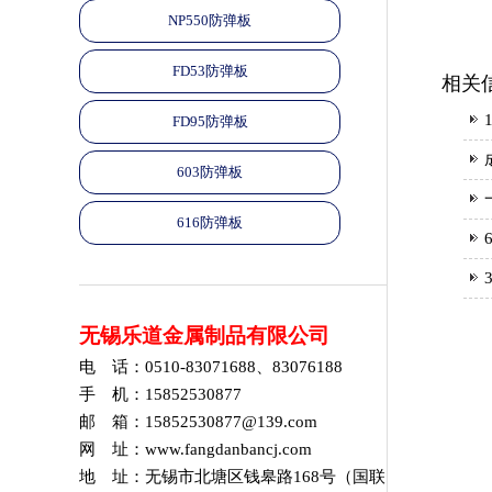
NP550防弹板
FD53防弹板
相关
FD95防弹板
603防弹板
616防弹板
无锡乐道金属制品有限公司
电 话：0510-83071688、83076188
手 机：15852530877
邮 箱：15852530877@139.com
网 址：www.fangdanbancj.com
地 址：无锡市北塘区钱皋路168号（国联