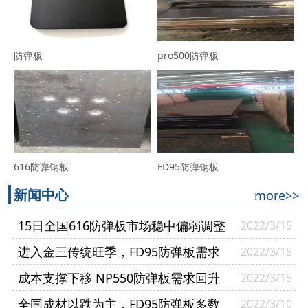
防弹板
pro500防弹板
616防弹钢板
FD95防弹钢板
新闻中心
more>>
15日全国616防弹板市场稳中偏弱调整
2022/3/15
进入金三传统旺季，FD95防弹板需求
2022/3/15
逐渐复苏
成本支撑下移 NP550防弹板需求回升
2022/3/15
幅度有限
全国成材以跌为主，FD95防弹板多数
2022/3/10