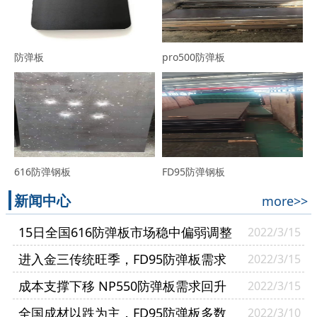
防弹板
pro500防弹板
616防弹钢板
FD95防弹钢板
新闻中心
more>>
15日全国616防弹板市场稳中偏弱调整
2022/3/15
进入金三传统旺季，FD95防弹板需求
2022/3/15
逐渐复苏
成本支撑下移 NP550防弹板需求回升
2022/3/15
幅度有限
全国成材以跌为主，FD95防弹板多数
2022/3/10