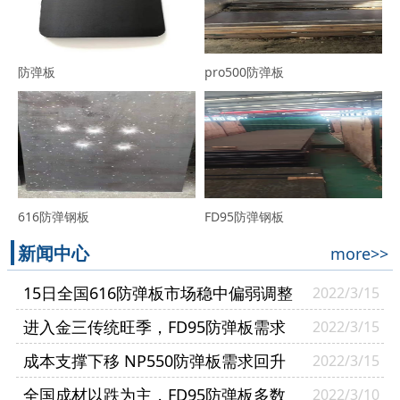
防弹板
pro500防弹板
616防弹钢板
FD95防弹钢板
新闻中心
more>>
15日全国616防弹板市场稳中偏弱调整
2022/3/15
进入金三传统旺季，FD95防弹板需求
2022/3/15
逐渐复苏
成本支撑下移 NP550防弹板需求回升
2022/3/15
幅度有限
全国成材以跌为主，FD95防弹板多数
2022/3/10