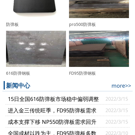
防弹板
pro500防弹板
616防弹钢板
FD95防弹钢板
新闻中心
more>>
15日全国616防弹板市场稳中偏弱调整
2022/3/15
进入金三传统旺季，FD95防弹板需求
2022/3/15
逐渐复苏
成本支撑下移 NP550防弹板需求回升
2022/3/15
幅度有限
全国成材以跌为主，FD95防弹板多数
2022/3/10