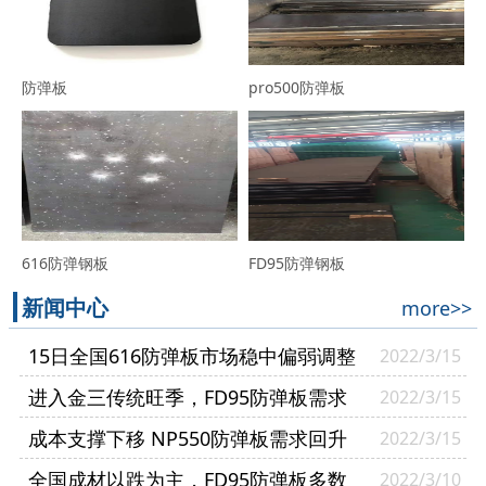
防弹板
pro500防弹板
616防弹钢板
FD95防弹钢板
新闻中心
more>>
15日全国616防弹板市场稳中偏弱调整
2022/3/15
进入金三传统旺季，FD95防弹板需求
2022/3/15
逐渐复苏
成本支撑下移 NP550防弹板需求回升
2022/3/15
幅度有限
全国成材以跌为主，FD95防弹板多数
2022/3/10