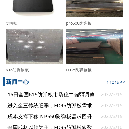
防弹板
pro500防弹板
616防弹钢板
FD95防弹钢板
新闻中心
more>>
15日全国616防弹板市场稳中偏弱调整
2022/3/15
进入金三传统旺季，FD95防弹板需求
2022/3/15
逐渐复苏
成本支撑下移 NP550防弹板需求回升
2022/3/15
幅度有限
全国成材以跌为主，FD95防弹板多数
2022/3/10