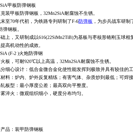
SiA
甲板防弹钢板
坦克装甲板防弹钢板，
32Mn2SiA
耐腐蚀不生锈。
代末至
70
年代初，为铁路专列研制了
F-6
防弹板
，为步兵战车研制
防弹钢板。
基础上，又研制成以
616(22SiMn2TiB)
为基板与枣核形铬刚玉球相
以提高机动性的成效。
iA (F-2 )
火炮防弹钢
防火板，可耐
920℃
以上高温，
32Mn2SiA
耐腐蚀不生锈。
成分细心设计：低合金微合金化使性能发挥到极致并具有较佳的
原材料：炉内、炉外反复精练；有害气体、杂质炒到最低；可焊
热轧板型：最小厚度公差；最高双向平整度。
喷雾淬火：微观组织细小，硬度分布均匀。
个产品：
装甲防弹钢板