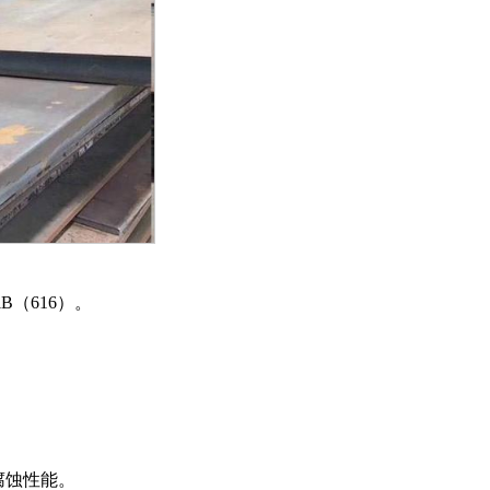
iB
（
616
）。
腐蚀性能。