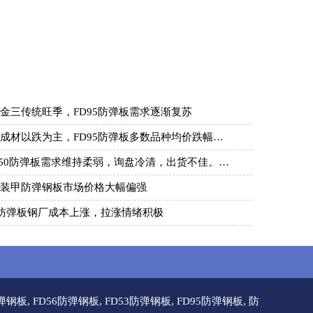
金三传统旺季，FD95防弹板需求逐渐复苏
成材以跌为主，FD95防弹板多数品种均价跌幅…
550防弹板需求维持柔弱，询盘冷清，出货不佳。…
装甲防弹钢板市场价格大幅偏强
6防弹板钢厂成本上涨，拉涨情绪积极
防弹钢板
,
FD56防弹钢板
,
FD53防弹钢板
,
FD95防弹钢板
,
防