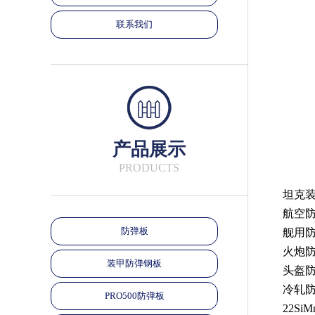
联系我们
产品展示
PRODUCTS
坦克
航空
防弹板
舰用
火炮
装甲防弹钢板
头盔
冷轧
PRO500防弹板
22SiM