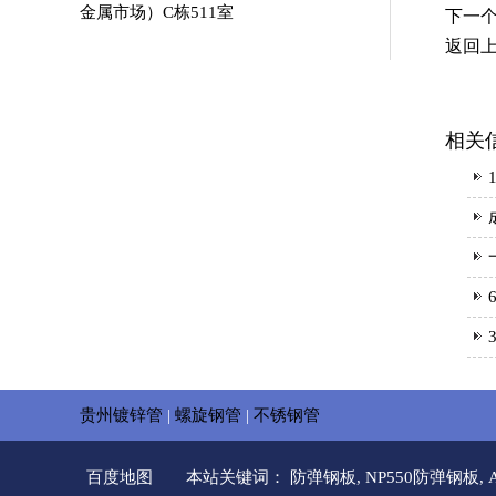
金属市场）C栋511室
下一
返回
相关
贵州镀锌管
|
螺旋钢管
|
不锈钢管
百度地图
本站关键词：
防弹钢板
,
NP550防弹钢板
,