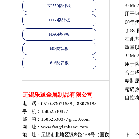
32Mn2
NP550防弹板
用于
FD53防弹板
60
年
了
681
FD95防弹板
在此
重量
603防弹板
32Mn2S
616防弹板
用于
合金
精制
精确
无锡乐道金属制品有限公司
自控
电 话：0510-83071688、83076188
手 机：15852530877
邮 箱：15852530877@139.com
网 址：www.fangdanbancj.com
地 址：无锡市北塘区钱皋路168号（国联
上一