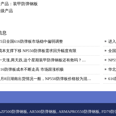
个产品：
装甲防弹钢板
上级产品
信息
15日全国616防弹板市场稳中偏弱调整
进入
成本支撑下移 NP550防弹板需求回升幅度有限
全国
一天涨,两天跌,这个星期装甲防弹钢板还有救吗？…
NP
616防弹板成本不断走高 市场跟涨积极
华北
3月8日湖南出货情况一般，NP550防弹板价格较为混…
61
AZF500防弹钢板
,
AR500防弹钢板
,
ARMAPRO550防弹钢板
,
FD79