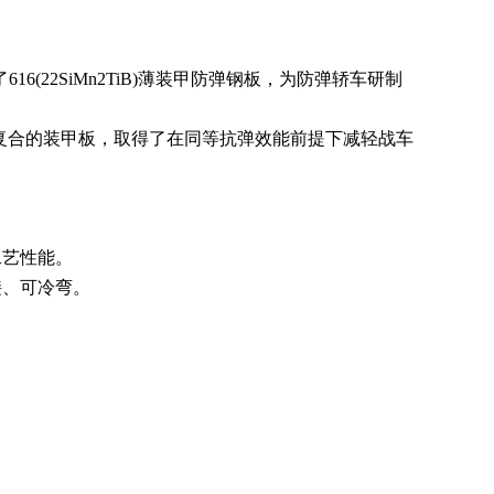
了
616(22SiMn2TiB)
薄装甲防弹钢板，为防弹轿车研制
复合的装甲板，取得了在同等抗弹效能前提下减轻战车
工艺性能。
接、可冷弯。