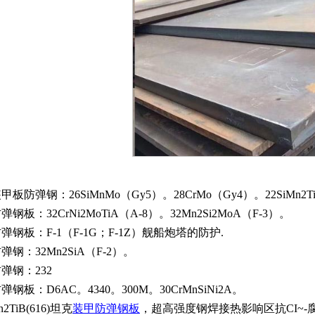
装甲板防弹钢：
26SiMnMo
（
Gy5
）。
28CrMo
（
Gy4
）。
22SiMn2T
防弹钢板：
32CrNi2MoTiA
（
A-8
）。
32Mn2Si2MoA
（
F-3
）。
防弹钢板：
F-1
（
F-1G
；
F-1Z
）舰船炮塔的防护
.
防弹钢：
32Mn2SiA
（
F-2
）。
防弹钢：
232
防弹钢板：
D6AC
。
4340
。
300M
。
30CrMnSiNi2A
。
n2TiB(616)
坦克
装甲防弹钢板
，超高强度钢焊接热影响区抗
CI~-